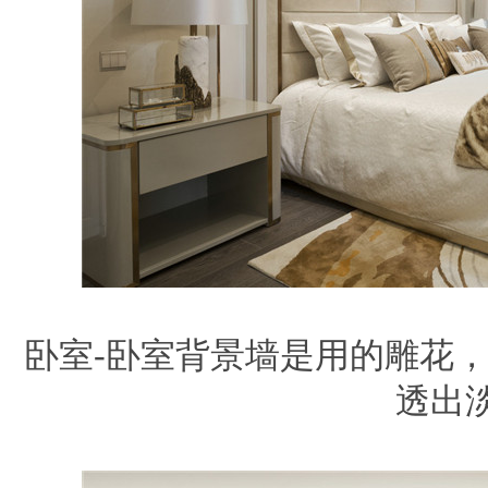
卧室-卧室背景墙是用的雕花
透出