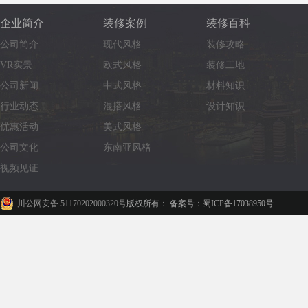
企业简介
装修案例
装修百科
公司简介
现代风格
装修攻略
VR实景
欧式风格
装修工地
公司新闻
中式风格
材料知识
行业动态
混搭风格
设计知识
优惠活动
美式风格
公司文化
东南亚风格
视频见证
川公网安备 51170202000320号
版权所有： 备案号：蜀ICP备17038950号