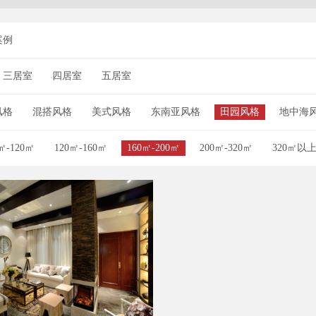
案例
三居室
四居室
五居室
风格
混搭风格
美式风格
东南亚风格
田园风格
地中海
㎡-120㎡
120㎡-160㎡
160㎡-200㎡
200㎡-320㎡
320㎡以