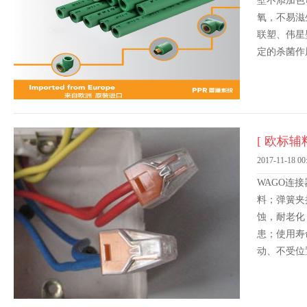
壁不添加色
氧，不易滋
联塑、伟星
定的杀菌作
分),配合
[ 欧标辅料
2017-11-18 00
WAGO连
料；弹簧夹
蚀，耐老化
患；使用寿
动、不受位
WAGO连
量超过10