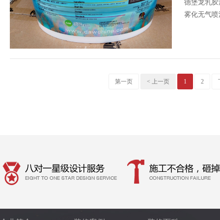
德堡龙乳胶
雾化无气喷
者提供高品
定性等各个
第一页
< 上一页
1
2