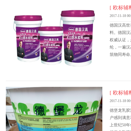
[ 欧标辅料
2017-11-18 00
德国汉高世
料。德国汉
权威认证，
纶，一遍汉
筑物同寿命
[ 欧标辅料
2017-11-18 00
德堡龙乳胶
户感到满意
上世纪50