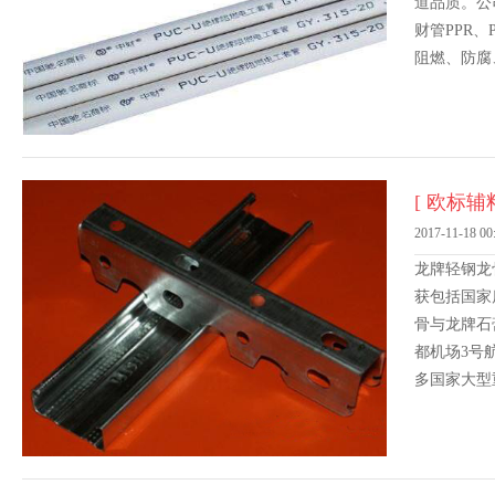
道品质。公
财管PPR
阻燃、防腐
[ 欧标辅料
2017-11-18 00
龙牌轻钢龙
获包括国家
骨与龙牌石
都机场3号
多国家大型
统、卓越的
良好的施工