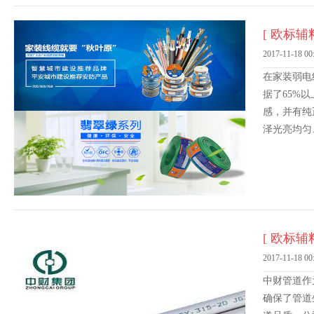
[ 欧标辅料
2017-11-18 00
在家装弱电
据了65%
感，并有纯
泽光亮均匀
[ 欧标辅料
2017-11-18 00
中财管道作
确保了管道