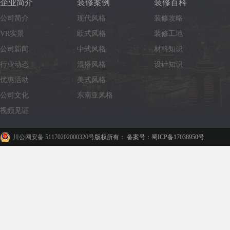
企业简介
装修案例
装修百科
公司简介
现代风格
装修攻略
VR实景
欧式风格
装修工地
公司新闻
中式风格
材料知识
行业动态
混搭风格
设计知识
优惠活动
美式风格
公司文化
东南亚风格
视频见证
川公网安备 51170202000320号
版权所有： 备案号：蜀ICP备17038950号