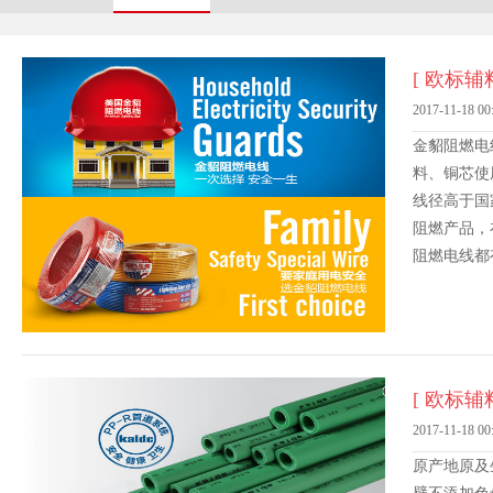
[ 欧标辅料
2017-11-18 00
金貂阻燃电
料、铜芯使
线径高于国
阻燃产品，
阻燃电线都
[ 欧标辅料
2017-11-18 00
原产地原及