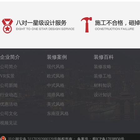
企业简介
装修案例
装修百科
公司简介
现代风格
装修攻略
VR实景
欧式风格
装修工地
公司新闻
中式风格
材料知识
行业动态
混搭风格
设计知识
优惠活动
美式风格
公司文化
东南亚风格
视频见证
川公网安备 51170202000320号
版权所有： 备案号：蜀ICP备17038950号