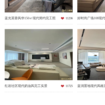
蓝光芙蓉风华150㎡现代简约完工照
好时尚广场108现
11236
红岩社区现代奶油风完工实景
蓝润置地现代风格
11725