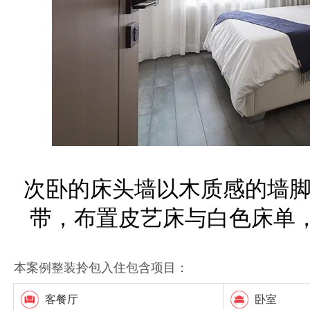
次卧的床头墙以木质感的墙脚
带，布置皮艺床与白色床单
本案例整装拎包入住包含项目：
客餐厅
卧室