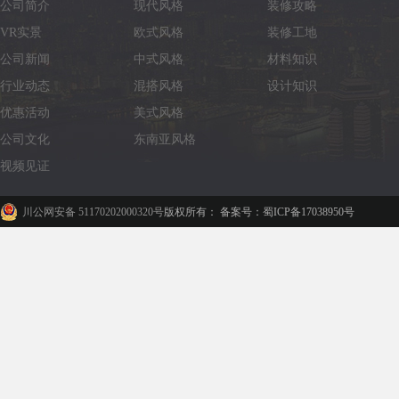
公司简介
现代风格
装修攻略
VR实景
欧式风格
装修工地
公司新闻
中式风格
材料知识
行业动态
混搭风格
设计知识
优惠活动
美式风格
公司文化
东南亚风格
视频见证
川公网安备 51170202000320号
版权所有： 备案号：蜀ICP备17038950号