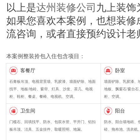
以上是
达州装修公司
九上装饰
如果您喜欢本案例，也想装修
流咨询，或者直接预约设计老
本案例整装拎包入住包含项目：
客餐厅
卧室
石膏板吊顶、电视背景墙、乳胶漆、墙面铲除、地面
墙面铲除、乳胶漆、
找平、地板/地砖、窗帘、灯具、沙发、茶几、电视
地板、飘窗石/窗台
柜、鞋柜、餐桌、餐椅、电视机、空调。
柜、空调。
卫生间
阳台
门槛石、回填找平、防水、包双水管、平开门、铝扣
防水、阳台墙地砖、
板吊顶、洁具、五金挂件、取暖照明、地漏。
砖、拖布池、洗衣机